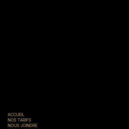
Inscrivez-vous à notre infolettre
Soyez les premiers à recevoir les dernières
nouvelles et mises à jour.
ACCUEIL
Courriel:
NOS TARIFS
info@genialbooth.com
NOUS JOINDRE
Tél:
514-357-1001